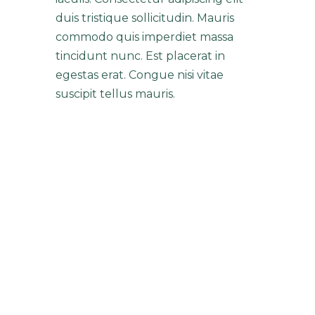
duis tristique sollicitudin. Mauris
commodo quis imperdiet massa
tincidunt nunc. Est placerat in
egestas erat. Congue nisi vitae
suscipit tellus mauris.
"CURSUS RISUS 
AT ULTRICES MI 
TEMPUS PURUS 
SIT AMET 
LUCTUS 
VENENATIS 
LECTUS SED 
AUGUE LACUS 
VIVERRA..."