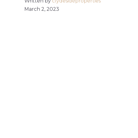
Written by
clydesideproperties
March 2, 2023
THE
PRICE OF
EQUIPPING
EACH
ROOM
WITH
MODERN